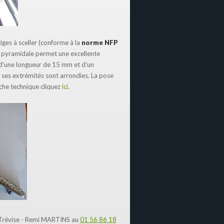
ges à sceller (conforme à la
norme NFP
e pyramidale permet une excellente
es d'une longueur de 15 mm et d'un
t ses extrémités sont arrondies. La pose
iche technique cliquez
ici
.
Trévise - Remi MARTINS au
01 56 86 18