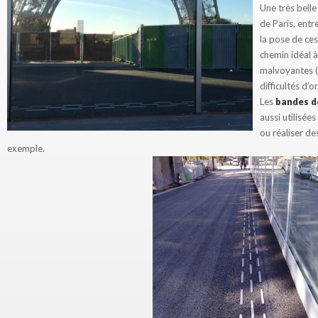
Une très bell
de Paris, ent
la pose de ce
chemin idéal 
malvoyantes 
difficultés d’o
Les
bandes d
aussi utilisée
ou réaliser de
exemple.