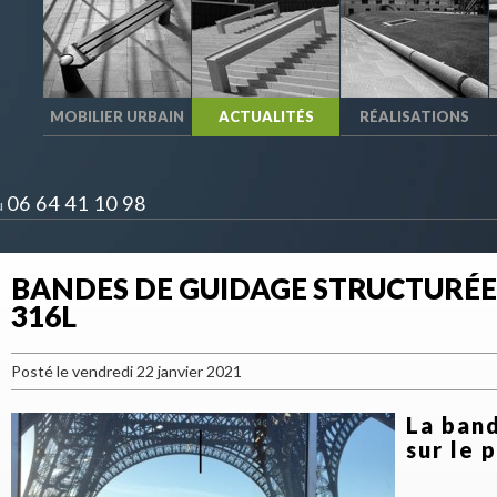
MOBILIER URBAIN
ACTUALITÉS
RÉALISATIONS
06 64 41 10 98
u
BANDES DE GUIDAGE STRUCTURÉE
316L
Posté le vendredi 22 janvier 2021
La band
sur le 