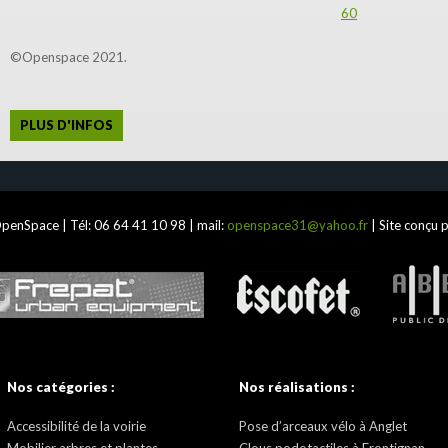
60
©Openspace 2021.
PLUS D'INFOS
penSpace | Tél:
06 64 41 10 98
| mail:
openspace31@yahoo.fr
| Site conçu 
Nos catégories :
Nos réalisations :
Accessibilité de la voirie
Pose d’arceaux vélo à Anglet