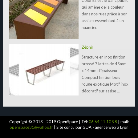
Coloriss est le banc public
qui amène de la couleur
dans nos rues grâce à son
assise ressemblant à un
nuancier.
Zéphir
Structure en inox finition
brossé 7 lattes de 45mm
x 14mm d’épaisseur
Compact finition bois
rouge exotique Motif inox
décoratif sur assise ...
Copyright © 2013 - 2019 OpenSpace | Tél:
06 64 41 10 98
| mail:
openspace31@yahoo.fr
| Site conçu par GDA - agence web à Lyon