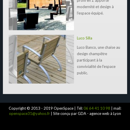
profil en Z apporte
modernité et design à
l'espace équipé.
Luco Silla
Luco Banco, une chaise au
design champêtre
participant à la
convivialité de l'espace
public.
Copyright © 2013 - 2019 OpenSpace | Tél:
06 64 41 10 98
| mail:
openspace31@yahoo.fr
| Site conçu par GDA - agence web à Lyon