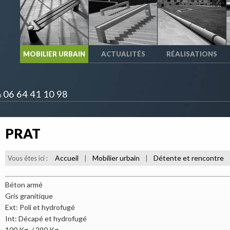
MOBILIER URBAIN
ACTUALITÉS
RÉALISATIONS
06 64 41 10 98
u
PRAT
Accueil
Mobilier urbain
Détente et rencontre
Vous êtes ici :
|
|
Béton armé
Gris granitique
Ext: Poli et hydrofugé
Int: Décapé et hydrofugé
100 Kg. / 290 Kg.