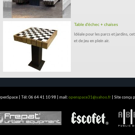
Table d'échec + chaises
Idéale pour les parcs et jardins, c
et de jeu en plein air.
penSpace | Tél:
06 64 41 10 98
| mail:
openspace31@yahoo.fr
| Site conçu 