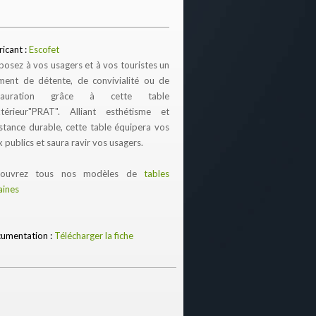
ricant :
Escofet
posez à vos usagers et à vos touristes un
ent de détente, de convivialité ou de
stauration grâce à cette table
xtérieur"PRAT". Alliant esthétisme et
istance durable, cette table équipera vos
x publics et saura ravir vos usagers.
couvrez tous nos modèles de
tables
aines
umentation :
Télécharger la fiche