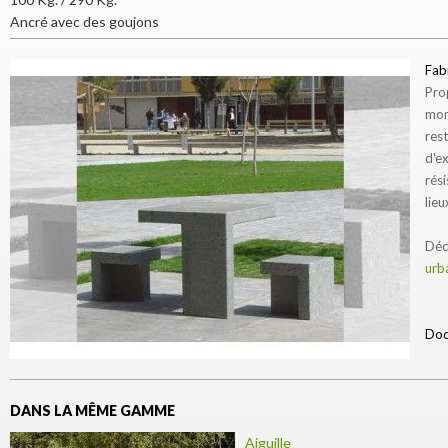
Ancré avec des goujons
Fab
Pro
mom
re
d'e
rés
lieu
Dé
urb
Doc
DANS LA MÊME GAMME
Aiguille