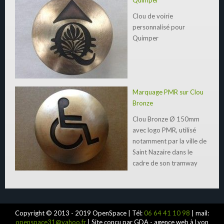
Quimper
Clou de voirie
personnalisé pour
Quimper
Marquage PMR sur Clou
Bronze
Clou Bronze Ø 150mm
avec logo PMR, utilisé
notamment par la ville de
Saint Nazaire dans le
cadre de son tramway
Copyright © 2013 - 2019 OpenSpace | Tél:
06 64 41 10 98
| mail:
openspace31@yahoo.fr
| Site conçu par GDA - agence web à Lyon