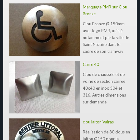
Marquage PMR sur Clou
Bronze
Clou Bronze Ø 150mm
avec logo PMR, utilisé
notamment par la ville de
Saint Nazaire dans le
cadre de son tramway
Carré 40
Clou de chaussée et de
voirie de section carrée
40x40 en inox 304 et
316. Autres dimensions
sur demande
clou laiton Valras
Réalisation de 80 clous en
laiton Ø150 pour la