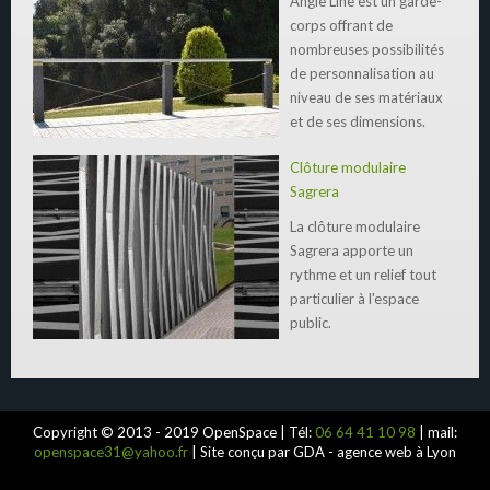
Angle Line est un garde-
corps offrant de
nombreuses possibilités
de personnalisation au
niveau de ses matériaux
et de ses dimensions.
Clôture modulaire
Sagrera
La clôture modulaire
Sagrera apporte un
rythme et un relief tout
particulier à l'espace
public.
Copyright © 2013 - 2019 OpenSpace | Tél:
06 64 41 10 98
| mail:
openspace31@yahoo.fr
| Site conçu par GDA - agence web à Lyon