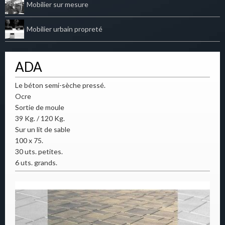
Mobilier sur mesure
Mobilier urbain propreté
ADA
Le béton semi-sèche pressé.
Ocre
Sortie de moule
39 Kg. / 120 Kg.
Sur un lit de sable
100 x 75.
30 uts. petites.
6 uts. grands.