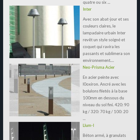
quatre ou six ...
Inter
Avec son abat-jour et ses
couleurs claires, le
lampadaire urbain Inter
revêt un style soigné et
coquet qui ravira les
passants et sublimera son
environnement....
Neo-Prisma Acier
En acier peinte avec
l0oxiron. Ancré avec les
bolulons filetés à la base
100mm en dessous du
niveau du sol fini. 420: 90
kg / 320: 70 kg / 100: 20
...
Llum-I
Béton armé, à granulats