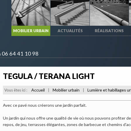
MOBILIER URBAIN
ACTUALITÉS
RÉALISATIONS
06 64 41 10 98
u
TEGULA / TERANA LIGHT
Accueil
Mobilier urbain
Lumière et habillages u
Vous êtes ici :
|
|
Avec ce pavé nous créerons une jardin parfait.
Un jardin qui nous offre une qualité de vie où nous pouvons profiter 
repos, de jeu, terrasses élégantes, zones de barbecue et chemins d'ac