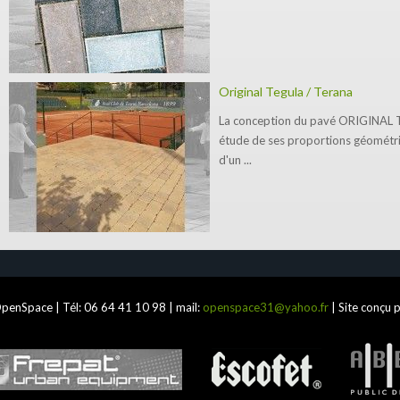
Original Tegula / Terana
La conception du pavé ORIGINAL 
étude de ses proportions géométri
d'un ...
penSpace | Tél:
06 64 41 10 98
| mail:
openspace31@yahoo.fr
| Site conçu 