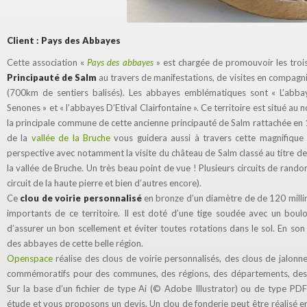
Client : Pays des Abbayes
Cette association «
Pays des abbayes
» est chargée de promouvoir les trois 
Principauté de Salm
au travers de manifestations, de visites en compagn
(700km de sentiers balisés). Les abbayes emblématiques sont « L’abb
Senones » et « l’abbayes D’Etival Clairfontaine ». Ce territoire est situé au
la principale commune de cette ancienne principauté de Salm rattachée en
de la
vallée de la Bruche
vous guidera aussi à travers cette magnifique
perspective avec notamment la visite du château de Salm classé au titre 
la vallée de Bruche. Un très beau point de vue ! Plusieurs circuits de randon
circuit de la haute pierre et bien d’autres encore).
Ce
clou de voirie personnalisé
en bronze d’un diamètre de de 120 millimè
importants de ce territoire. Il est doté d’une tige soudée avec un boul
d’assurer un bon scellement et éviter toutes rotations dans le sol. En so
des abbayes de cette belle région.
Openspace
réalise des clous de voirie personnalisés, des clous de jalonn
commémoratifs pour des communes, des régions, des départements, des ass
Sur la base d’un fichier de type Ai (© Adobe Illustrator) ou de type PD
étude et vous proposons un devis. Un clou de fonderie peut être réalisé 