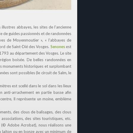
illustres abbayes, les sites de l’ancienne
ie de guides passionnés et de randonnées
ayes de Moyenmoutier », « l’abbayes de
 nord de Saint-Dié des Vosges.
Senones
est
 1793 au département des Vosges. Le site
 région boisée. De belles randonnées en
des monuments historiques et surplombant
nées sont possibles (le circuit de Salm, le
tres est scellé dans le sol dans les lieux
on anti-arrachement en partie basse afin
n centre, Il représente un moine, emblème
ements, des clous de balisages, des clous
ociations, des sites touristiques, etc.
F (© Adobe Acrobat), nous réalisons une
en laiton ou en bonze avec un minimum de