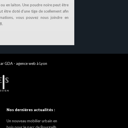
 ou en laiton. Une poudre noire peut être
ut être doté d’une tige de scellement afin
rmations, vous pouvez nous joindre en
8.
par GDA - agence web à Lyon
Nos dernières actualités :
Un nouveau mobilier urbain en
bois pour le parc de Bourgailh