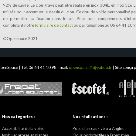
92% de cuivre. Le clou gravé peut être réalisé en inox 304L, en inox 316 L
utilisée pour accentuer le dessin du clou. Ce clou de voirie personnalisé pe
de permettre sa fixation dans le sol. Pour tous compléments d’info
complétant notre
formulaire de contact
ou par téléphone au 06 64 41 10 9
©Openspace 2021
penSpace | Tél:
06 64 41 10 98
| mail:
openspace31@yahoo.fr
| Site conçu 
Nos catégories :
Nos réalisations :
Accessibilité de la voirie
Pose d’arceaux vélo à Anglet
Mobilier arbres et plantes
Clous podotactiles à Frontignan