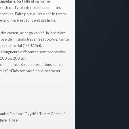
angulaire. Sa taille et sa forme
mettent d'y planter plusieurs plantes
oratives. Faite pour durer dans le temps,
e jardinière est solide et pratique.
cier corten, acier galvanisé, la jardinière
ose de finitions travaillées : oxydé, teinté
en, teinté Ral (10 U.Mini).
is longueurs différentes sont proposées :
 100 ou 200 cm.
s souhaitez plus d'informations sur ce
uit ? N'hésitez pas à nous contacter.
anisé Finition : Oxydé / Teinté Corten /
lace : Posé