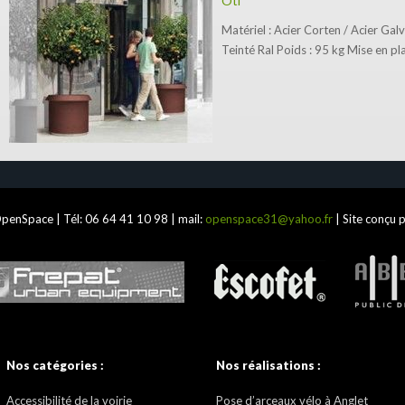
Oti
Matériel : Acier Corten / Acier Galv
Teinté Ral Poids : 95 kg Mise en pl
penSpace | Tél:
06 64 41 10 98
| mail:
openspace31@yahoo.fr
| Site conçu 
Nos catégories :
Nos réalisations :
Accessibilité de la voirie
Pose d’arceaux vélo à Anglet