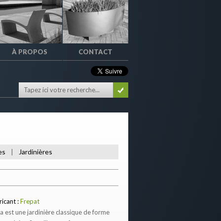
À PROPOS
CONTACT
es
Jardinières
|
ricant :
Frepat
a est une jardinière classique de forme