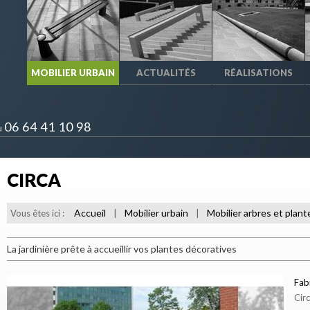
MOBILIER URBAIN
ACTUALITÉS
RÉALISATIONS
06 64 41 10 98
u
CIRCA
Accueil
Mobilier urbain
Mobilier arbres et plant
Vous êtes ici :
|
|
La jardinière prête à accueillir vos plantes décoratives
Fab
Circ