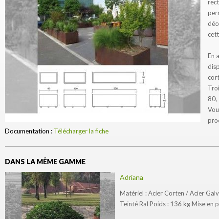
rect
per
déc
cett
En a
disp
cort
Tro
80,
Vou
prod
Documentation :
Télécharger la fiche
DANS LA MÊME GAMME
Adriana
Matériel : Acier Corten / Acier Galv
Teinté Ral Poids : 136 kg Mise en p