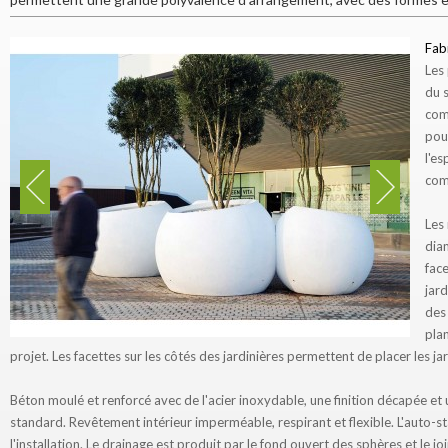
Fab
Les
du
com
pour
l'e
com
Les
dia
fac
jard
des 
pla
projet. Les facettes sur les côtés des jardinières permettent de placer les j
Béton moulé et renforcé avec de l'acier inoxydable, une finition décapée et
standard. Revêtement intérieur imperméable, respirant et flexible. L'auto-st
l'installation. Le drainage est produit par le fond ouvert des sphères et le j