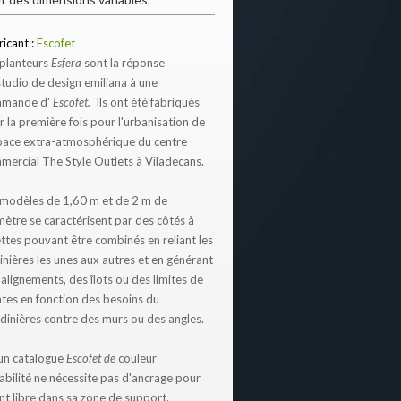
ricant :
Escofet
 planteurs
Esfera
sont la réponse
studio de design emiliana à une
mande d'
Escofet.
Ils ont été fabriqués
 la première fois pour l'urbanisation de
space extra-atmosphérique du centre
mercial
The Style Outlets à Viladecans.
 modèles de 1,60 m et de 2 m de
mètre se caractérisent par des côtés à
ettes pouvant être combinés en reliant les
inières les unes aux autres et en générant
alignements, des îlots ou des limites de
ntes en fonction des besoins du
ardinières contre des murs ou des angles.
 un catalogue
Escofet de
couleur
abilité ne nécessite pas d'ancrage pour
oint libre dans sa zone de support.