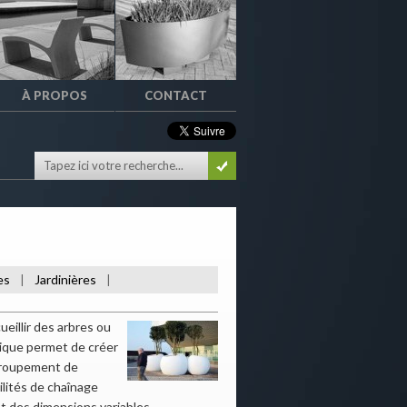
À PROPOS
CONTACT
es
Jardinières
|
|
eillir des arbres ou
rique permet de créer
egroupement de
ilités de chaînage
 des dimensions variables.