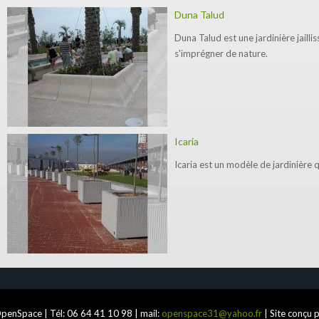
Duna Talud
Duna Talud est une jardinière jailliss
s'imprégner de nature.
Icaria
Icaria est un modèle de jardinière 
penSpace | Tél:
06 64 41 10 98
| mail:
openspace31@yahoo.fr
| Site conçu 