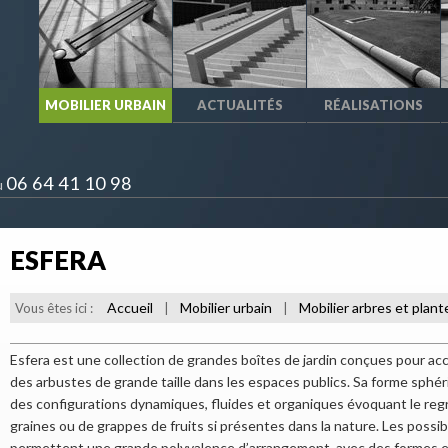
MOBILIER URBAIN
ACTUALITÉS
RÉALISATIONS
06 64 41 10 98
u
ESFERA
Accueil
Mobilier urbain
Mobilier arbres et plant
Vous êtes ici :
|
|
Esfera est une collection de grandes boîtes de jardin conçues pour accu
des arbustes de grande taille dans les espaces publics. Sa forme sphé
des configurations dynamiques, fluides et organiques évoquant le r
graines ou de grappes de fruits si présentes dans la nature. Les possib
permettent une grande polyvalence d’arrangement, avec des formes et