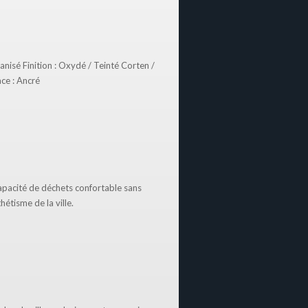
anisé Finition : Oxydé / Teinté Corten /
ace : Ancré
capacité de déchets confortable sans
étisme de la ville.