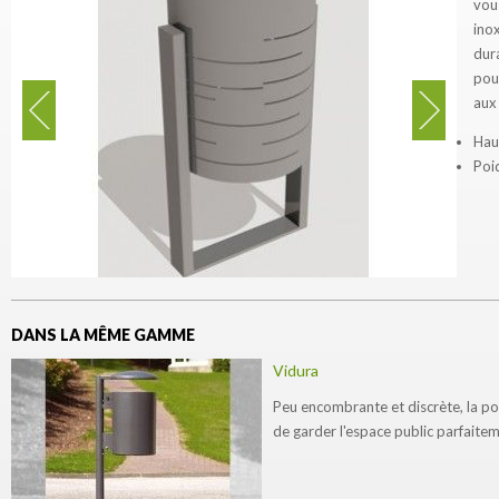
vou
ino
dura
pou
aux 
Hau
Poid
DANS LA MÊME GAMME
Vidura
Peu encombrante et discrète, la po
de garder l'espace public parfaite