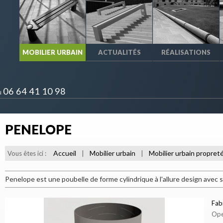
MOBILIER URBAIN
ACTUALITÉS
RÉALISATIONS
06 64 41 10 98
u
PENELOPE
Accueil
Mobilier urbain
Mobilier urbain propret
Vous êtes ici :
|
|
Penelope est une poubelle de forme cylindrique à l'allure design avec
Fab
Ope