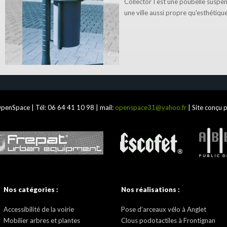
Collector I est une poubelle suspe
une ville aussi propre qu'esthétique
penSpace | Tél:
06 64 41 10 98
| mail:
openspace31@yahoo.fr
| Site conçu 
Nos catégories :
Nos réalisations :
Accessibilité de la voirie
Pose d’arceaux vélo à Anglet
Mobilier arbres et plantes
Clous podotactiles à Frontignan