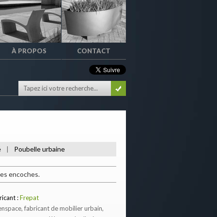
À PROPOS
CONTACT
é
Poubelle urbaine
|
 ses encoches.
ricant :
Frepat
nspace, fabricant de mobilier urbain,