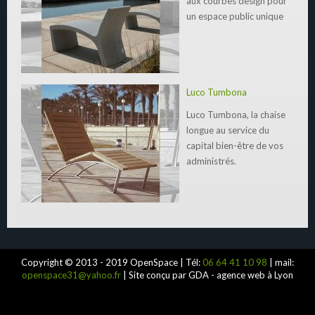
aux courbes design pour
un espace public unique
Luco Tumbona
Luco Tumbona, la chaise
longue au service du
capital bien-être de vos
administrés.
Copyright © 2013 - 2019 OpenSpace | Tél:
06 64 41 10 98
| mail:
openspace31@yahoo.fr
| Site conçu par GDA - agence web à Lyon